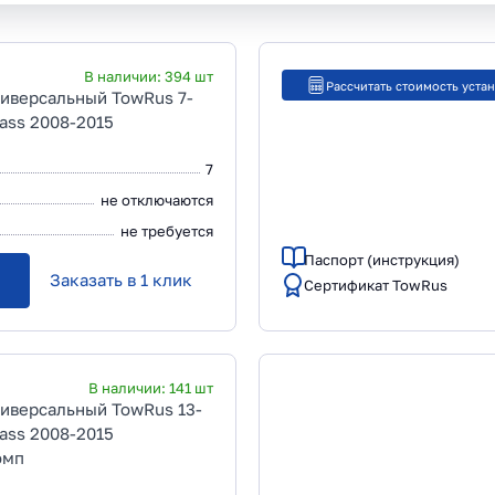
В наличии:
394
шт
Рассчитать стоимость уста
ниверсальный TowRus 7-
lass 2008-2015
7
не отключаются
не требуется
Паспорт (инструкция)
Заказать в 1 клик
Сертификат TowRus
В наличии:
141
шт
ниверсальный TowRus 13-
lass 2008-2015
омп