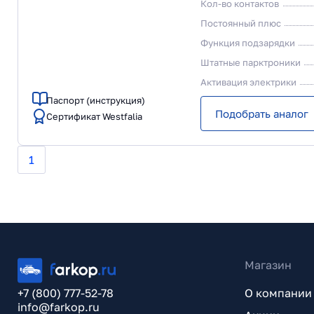
Кол-во контактов
Постоянный плюс
Функция подзарядки
Штатные парктроники
Активация электрики
Паспорт (инструкция)
Подобрать аналог
Сертификат Westfalia
1
Магазин
+7 (800) 777-52-78
О компании
info@farkop.ru