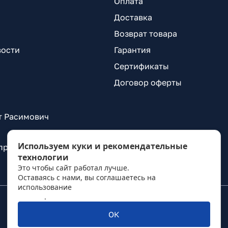
Оплата
Доставка
Возврат товара
вости
Гарантия
Сертификаты
Договор оферты
т Расимович
Используем куки и рекомендательные
 проспект Александровской Фермы, д. 29, лит. ВГ
технологии
Это чтобы сайт работал лучше.
Оставаясь с нами, вы соглашаетесь на
использование
политикой обработки персональных
данных
.
ОК