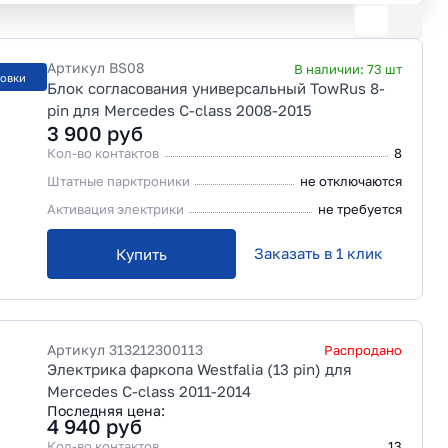
Артикул
BS08
В наличии:
73
шт
новки
Блок согласования универсальный TowRus 8-
pin для Mercedes C-class 2008-2015
3 900
руб
Кол-во контактов
8
Штатные парктроники
не отключаются
Активация электрики
не требуется
Заказать в 1 клик
Купить
Артикул
313212300113
Распродано
Электрика фаркопа Westfalia (13 pin) для
Mercedes C-class 2011-2014
Последняя цена:
4 940
руб
Кол-во контактов
13