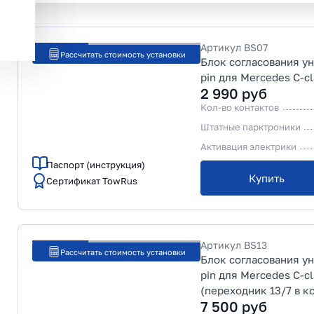
Артикул
BS07
Рассчитать стоимость установки
Блок согласования у
pin для Mercedes C-c
2 990
руб
Кол-во контактов
Штатные парктроники
Активация электрики
Паспорт (инструкция)
Купить
Сертификат TowRus
Артикул
BS13
Рассчитать стоимость установки
Блок согласования у
pin для Mercedes C-c
(переходник 13/7 в к
7 500
руб