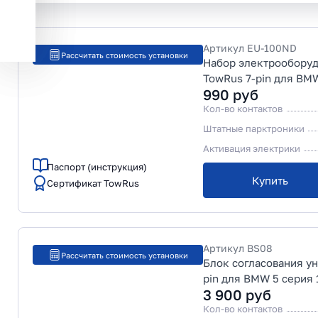
Артикул
EU-100ND
Рассчитать стоимость установки
Набор электрообору
TowRus 7-pin для BMW
990
руб
Кол-во контактов
Штатные парктроники
Активация электрики
Паспорт (инструкция)
Купить
Сертификат TowRus
Артикул
BS08
Рассчитать стоимость установки
Блок согласования у
pin для BMW 5 серия 
3 900
руб
Кол-во контактов