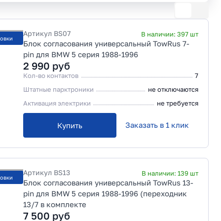
Артикул
BS07
В наличии:
397
шт
новки
Блок согласования универсальный TowRus 7-
pin для BMW 5 серия 1988-1996
2 990
руб
Кол-во контактов
7
Штатные парктроники
не отключаются
Активация электрики
не требуется
Заказать в 1 клик
Купить
Артикул
BS13
В наличии:
139
шт
новки
Блок согласования универсальный TowRus 13-
pin для BMW 5 серия 1988-1996 (переходник
13/7 в комплекте
7 500
руб