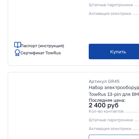
Штатные парктроники
Активация электрики
Паспорт (инструкция)
Купить
Сертификат TowRus
Артикул
GR45
Набор электрообору
TowRus 13-pin для BM
Последняя цена:
2 400
руб
Кол-во контактов
Штатные парктроники
Активация электрики