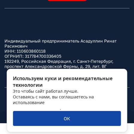
Индивидуальный предприниматель Асадуллин Ринат
Расимович
ИНН: 110603860118
ОГРНИП: 317784700336405
192249, Российская Федерация, г. Санкт-Петербург,
проспект Александровской Фермы, д. 29, лит. ВГ
Политика конфиденциальности
Используем куки и рекомендательные
технологии
Это чтобы сайт работал лучше.
Оставаясь с нами, вы соглашаетесь на
© 2010–
2026
Фаркоп.ру
использование
политикой обработки
персональных данных
.
ОК