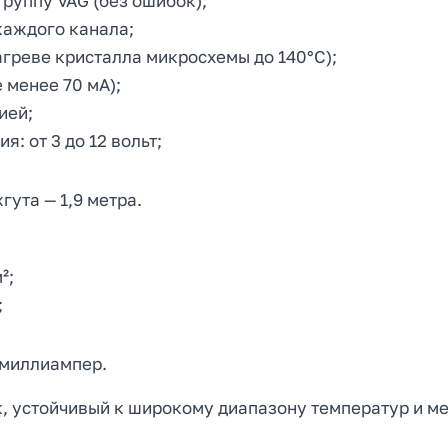
руппу VAG (без ошибок);
каждого канала;
агреве кристалла микросхемы до 140°C);
 менее 70 мА);
ией;
 от 3 до 12 вольт;
гута — 1,9 метра.
²;
;
 миллиампер.
, устойчивый к широкому диапазону температур и м