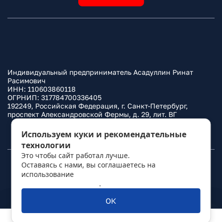
Индивидуальный предприниматель Асадуллин Ринат
Расимович
ИНН: 110603860118
ОГРНИП: 317784700336405
192249, Российская Федерация, г. Санкт-Петербург,
проспект Александровской Фермы, д. 29, лит. ВГ
Политика конфиденциальности
Используем куки и рекомендательные
технологии
Это чтобы сайт работал лучше.
Оставаясь с нами, вы соглашаетесь на
© 2010–
2026
Фаркоп.ру
использование
политикой обработки
персональных данных
.
ОК