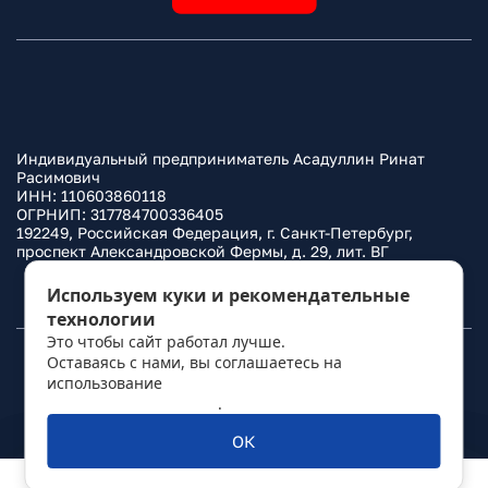
Индивидуальный предприниматель Асадуллин Ринат
Расимович
ИНН: 110603860118
ОГРНИП: 317784700336405
192249, Российская Федерация, г. Санкт-Петербург,
проспект Александровской Фермы, д. 29, лит. ВГ
Политика конфиденциальности
Используем куки и рекомендательные
технологии
Это чтобы сайт работал лучше.
Оставаясь с нами, вы соглашаетесь на
© 2010–
2026
Фаркоп.ру
использование
политикой обработки
персональных данных
.
ОК